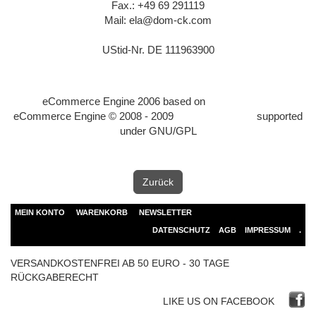
Fax.: +49 69 291119
Mail: ela@dom-ck.com
UStid-Nr. DE 111963900
Shopsoftware:
eCommerce Engine 2006 based on
xt:Commerce
eCommerce Engine © 2008 - 2009
xtcModified.org
supported
under GNU/GPL
Zurück
MEIN KONTO
WARENKORB
NEWSLETTER
DATENSCHUTZ
AGB
IMPRESSUM
.
VERSANDKOSTENFREI AB 50 EURO - 30 TAGE
RÜCKGABERECHT
LIKE US ON FACEBOOK