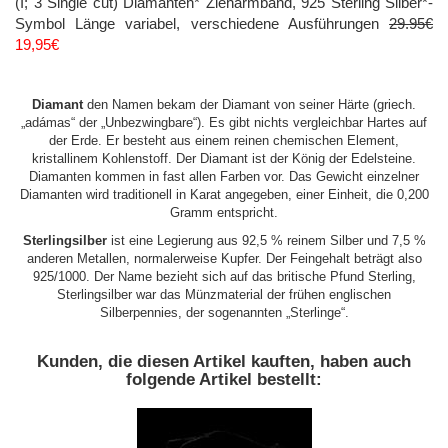
(I; 3 Single cut) Diamanten* Zieharmband, 925 Sterling Silber*-
Symbol Länge variabel, verschiedene Ausführungen
29.95€
19,95€
Diamant
den Namen bekam der Diamant von seiner Härte (griech.
„adámas“ der „Unbezwingbare“). Es gibt nichts vergleichbar Hartes auf
der Erde. Er besteht aus einem reinen chemischen Element,
kristallinem Kohlenstoff. Der Diamant ist der König der Edelsteine.
Diamanten kommen in fast allen Farben vor. Das Gewicht einzelner
Diamanten wird traditionell in Karat angegeben, einer Einheit, die 0,200
Gramm entspricht.
Sterlingsilber
ist eine Legierung aus 92,5 % reinem Silber und 7,5 %
anderen Metallen, normalerweise Kupfer. Der Feingehalt beträgt also
925/1000. Der Name bezieht sich auf das britische Pfund Sterling,
Sterlingsilber war das Münzmaterial der frühen englischen
Silberpennies, der sogenannten „Sterlinge“.
Kunden, die diesen Artikel kauften, haben auch
folgende Artikel bestellt: