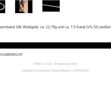
armband 18k Weißgold, ca. 12,79g und ca. 7,5 Karat (VS-SI) weißen
ÜCKGABERECHT
DOM © 2026 | Template by
mbm
mod
ified eCommerce Shopsoftware © 2009-2026